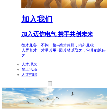
加入我们
加入迈信电气 携手共创未来
德才兼备，不拘一格--德才兼顾，内外兼收
人尽其才，才尽其用--因其材以取之，审其能以任
之
人才理念
员工活动
人才招聘