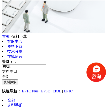
首页
>
资料下载
客服中心
资料下载
技术分享
在线留言
关键字：
文档类型：
全部
快速导航：
EP1C Plus
|
EP3E
|
EP3L
|
EP1C
|
全部
选型手册