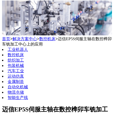
首页
>
解决方案中心
>
数控机床
>
迈信EP5S伺服主轴在数控榫卯
车铣加工中心上的应用
工业机器人
数控机床
纺织加工
包装机械
汽车工业
运动仿真
金属制造
自动化机械
物流仓储
智能生产线
迈信EP5S伺服主轴在数控榫卯车铣加工