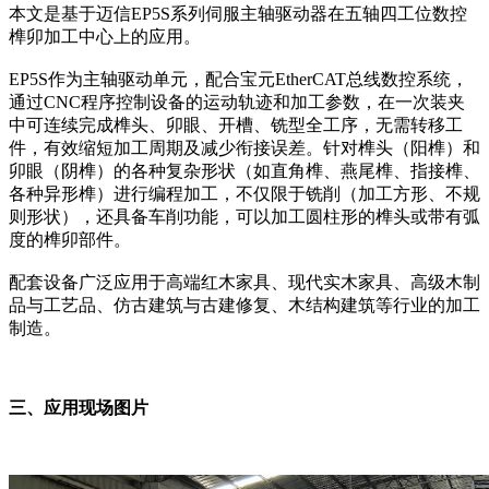
本文是基于迈信EP5S系列伺服主轴驱动器在五轴四工位数控
榫卯加工中心上的应用。
EP5S作为主轴驱动单元，配合宝元EtherCAT总线数控系统，
通过CNC程序控制设备的运动轨迹和加工参数，在一次装夹
中可连续完成榫头、卯眼、开槽、铣型全工序，无需转移工
件，有效缩短加工周期及减少衔接误差。针对榫头（阳榫）和
卯眼（阴榫）的各种复杂形状（如直角榫、燕尾榫、指接榫、
各种异形榫）进行编程加工，不仅限于铣削（加工方形、不规
则形状），还具备车削功能，可以加工圆柱形的榫头或带有弧
度的榫卯部件。
配套设备广泛应用于高端红木家具、现代实木家具、高级木制
品与工艺品、仿古建筑与古建修复、木结构建筑等行业的加工
制造。
三、应用现场图片