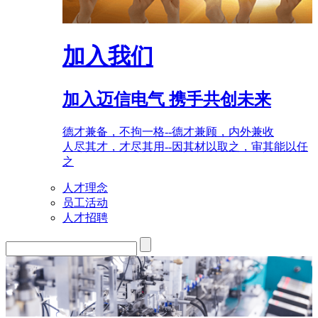
加入我们
加入迈信电气 携手共创未来
德才兼备，不拘一格--德才兼顾，内外兼收
人尽其才，才尽其用--因其材以取之，审其能以任
之
人才理念
员工活动
人才招聘