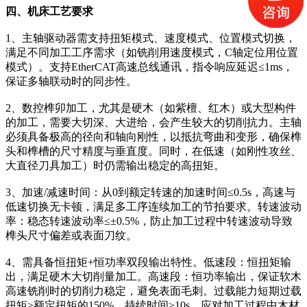
四、机床工艺要求
1、主轴驱动器需支持扭矩模式、速度模式、位置模式切换，
满足不同加工工序需求（如铣削用速度模式，C轴定位用位置
模式）。支持EtherCAT高速总线通讯，指令响应延迟≤1ms，
保证多轴联动时的同步性。
2、数控榫卯加工，尤其是硬木（如紫檀、红木）或大型构件
的加工，需要大切深、大进给，会产生较大的切削抗力。主轴
必须具备极高的径向和轴向刚性，以抵抗弯曲和变形，确保榫
头和榫槽的尺寸精度与垂直度。同时，在低速（如刚性攻丝、
大直径刀具加工）时仍需输出稳定的高扭矩。
3、加速/减速时间：从0到额定转速的加速时间≤0.5s，高速与
低速切换无卡顿，满足多工序连续加工的节拍要求。转速波动
率：稳态转速波动率≤±0.5%，防止加工过程中转速波动导致
榫头尺寸偏差或表面刀纹。
4、需具备恒扭矩+恒功率双段输出特性。低速段：恒扭矩输
出，满足硬木大切削量加工。高速段：恒功率输出，保证软木
高速铣削时的切削力稳定，避免表面毛刺。过载能力短期过载
扭矩≥额定扭矩的150%，持续时间≥10s，应对加工过程中木材