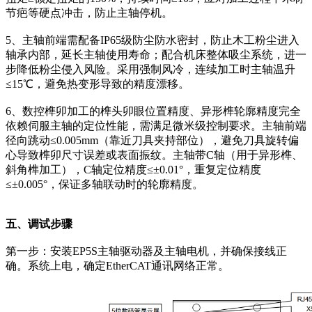
节疤等硬点冲击，防止主轴停机。
5、主轴前端需配备IP65级防尘防水密封，防止木工粉尘进入
轴承内部，延长主轴使用寿命；配合机床整体吸尘系统，进一
步降低粉尘侵入风险。采用强制风冷，连续加工时主轴温升
≤15℃，避免热变形导致的精度漂移。
6、数控榫卯加工的榫头卯眼位置精度、异形榫轮廓精度完全
依赖伺服主轴的定位性能，需满足微米级控制要求。主轴前端
径向跳动≤0.005mm（靠近刀具夹持部位），避免刀具旋转偏
心导致榫卯尺寸误差或表面振纹。主轴带C轴（用于异形榫、
斜角榫加工），C轴定位精度≤±0.01°，重复定位精度
≤±0.005°，保证多轴联动时的轮廓精度。
五、调试步骤
第一步：安装EP5S主轴驱动器及主轴电机，并确保接线正
确。系统上电，确定EtherCAT通讯网络正常。